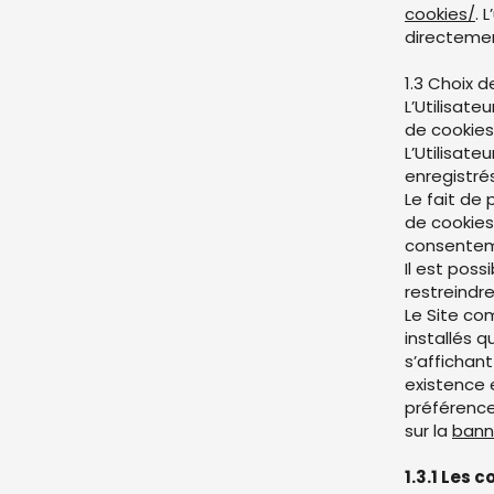
cookies/
. 
directemen
1.3 Choix d
L’Utilisat
de cookies
L’Utilisat
enregistrés
Le fait de
de cookies 
consenteme
Il est pos
restreindre
Le Site co
installés q
s’affichant
existence 
préférence
sur la
bann
1.3.1 Les 