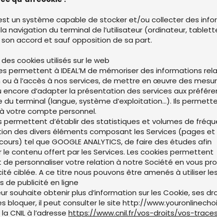
est un système capable de stocker et/ou collecter des info
 la navigation du terminal de l’utilisateur (ordinateur, tablet
 son accord et sauf opposition de sa part.
és des cookies utilisés sur le web
s permettent à IDEAL’M de mémoriser des informations rela
ion ou à l’accès à nos services, de mettre en œuvre des mesu
u encore d’adapter la présentation des services aux préfér
e du terminal (langue, système d’exploitation…). Ils permett
 à votre compte personnel.
s permettent d’établir des statistiques et volumes de fréq
sation des divers éléments composant les Services (pages e
arcours) tel que GOOGLE ANALYTICS, de faire des études afin
r le contenu offert par les Services. Les cookies permettent
de personnaliser votre relation à notre Société en vous pr
cité ciblée. A ce titre nous pouvons être amenés à utiliser le
 de publicité en ligne
ateur souhaite obtenir plus d’information sur les Cookie, ses dro
s bloquer, il peut consulter le site
http://www.youronlinecho
 la CNIL à l’adresse
https://www.cnil.fr/vos-droits/vos-trace