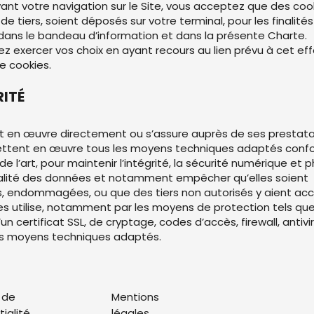
vant votre navigation sur le Site, vous acceptez que des coo
t de tiers, soient déposés sur votre terminal, pour les finalités
dans le bandeau d’information et dans la présente Charte.
z exercer vos choix en ayant recours au lien prévu à cet effe
e cookies.
RITÉ
t en œuvre directement ou s’assure auprès de ses prestata
ettent en œuvre tous les moyens techniques adaptés con
de l’art, pour maintenir l’intégrité, la sécurité numérique et p
alité des données et notamment empêcher qu’elles soient
 endommagées, ou que des tiers non autorisés y aient accè
es utilise, notamment par les moyens de protection tels que
un certificat SSL, de cryptage, codes d’accès, firewall, antivi
es moyens techniques adaptés.
 de
Mentions
ialité
légales