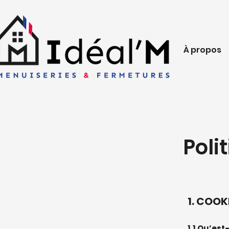
À propos
Poli
​1. COOK
1.1 Qu’est