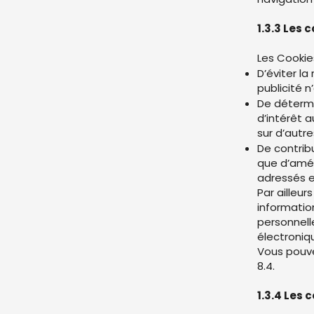
1.3.3 Les 
Les Cookie
D’éviter l
publicité n
De détermi
d’intérêt a
sur d’autre
De contribu
que d’amél
adressés e
Par ailleur
informatio
personnell
électroniq
Vous pouve
8.4.
1.3.4 Les 