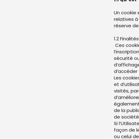
Un cookie 
relatives à
réserve de
1.2 Finalit
Ces cookie
l’inscript
sécurité o
d’affichag
d’accéder
Les cookie
et d’utili
visités, p
d’améliore
également 
de la publi
de sociétés
Si l’Utilis
façon de le
ou celui de