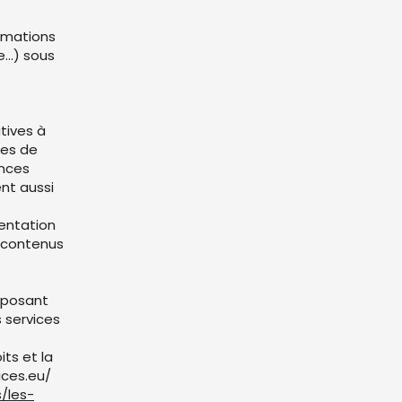
rmations
te…) sous
tives à
res de
ences
ent aussi
uentation
t contenus
oposant
s services
its et la
ices.eu/
s/les-