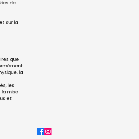
kies de
t sur la
ires que
formément
hysique, la
s, les
 la mise
rus et