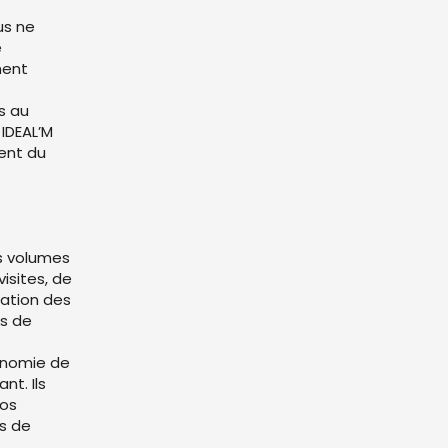
us ne
e
ment
s au
 IDEAL’M
ent du
s volumes
isites, de
sation des
rs de
onomie de
nt. Ils
vos
és de