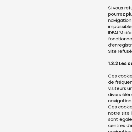
Si vous re
pourrez pl
navigation
impossible
IDEAL’M dé
fonctionne
d’enregist
Site refusé
1.3.2 Les 
Ces cookie
de fréquen
visiteurs u
divers élé
navigation
Ces cookie
notre site
sont égale
centres d’
navigation