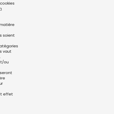
 cookies
en
 matière
s soient
catégories
és vaut
.
et/ou
 seront
ère
ur
t effet