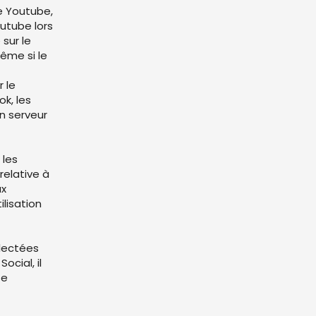
ue Youtube,
outube lors
 sur le
même si le
r le
k, les
n serveur
 les
relative à
ux
ilisation
llectées
ocial, il
te