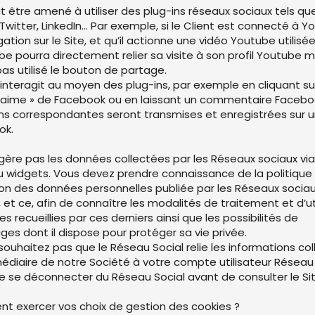
ut être amené à utiliser des plug-ins réseaux sociaux tels q
Twitter, LinkedIn… Par exemple, si le Client est connecté à Y
ation sur le Site, et qu’il actionne une vidéo Youtube utilisée
be pourra directement relier sa visite à son profil Youtube 
pas utilisé le bouton de partage.
t interagit au moyen des plug-ins, par exemple en cliquant su
’aime » de Facebook ou en laissant un commentaire Faceboo
ns correspondantes seront transmises et enregistrées sur u
ok.
 gère pas les données collectées par les Réseaux sociaux via
 widgets. Vous devez prendre connaissance de la politique 
ion des données personnelles publiée par les Réseaux socia
et ce, afin de connaître les modalités de traitement et d’ut
 recueillies par ces derniers ainsi que les possibilités de
es dont il dispose pour protéger sa vie privée.
 souhaitez pas que le Réseau Social relie les informations co
médiaire de notre Société à votre compte utilisateur Réseau S
e se déconnecter du Réseau Social avant de consulter le Si
t exercer vos choix de gestion des cookies ?