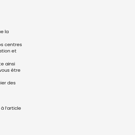
e la
os centres
ation et
e ainsi
vous être
cier des
l’article