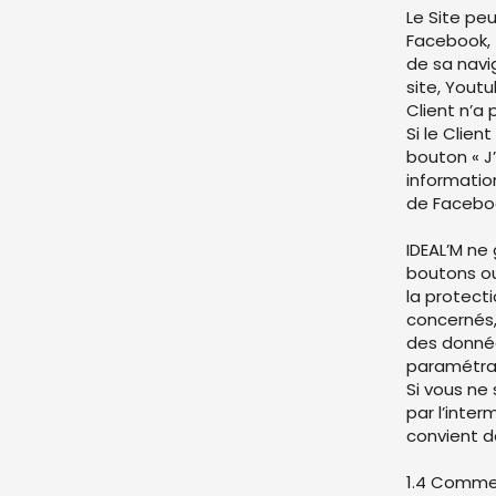
Le Site pe
Facebook, 
de sa navig
site, Youtu
Client n’a 
Si le Clien
bouton « J
informatio
de Facebo
IDEAL’M ne
boutons ou
la protect
concernés, 
des données
paramétrag
Si vous ne
par l’inter
convient d
1.4 Commen