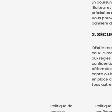
En poursui
l’Editeur e
précisées 
Vous pouve
bannière d
2. SÉCU
IDEAL’M me
ceux-ci m
aux règles 
confidenti
déformées,
capte ou l
en place d’
tous autr
Politique de
Politique
cookies
confident